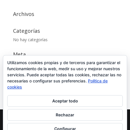
Archivos
Categorías
No hay categorías
Meta
Utilizamos cookies propias y de terceros para garantizar el
Acceder
funcionamiento de la web, medir su uso y mejorar nuestros
Feed de entradas
servicios. Puede aceptar todas las cookies, rechazar las no
Feed de comentarios
necesarias o configurar sus preferencias.
Política de
cookies
WordPress.org
Aceptar todo
Rechazar
Centro Borneo
| © 2024 Todos los Derechos
Configurar